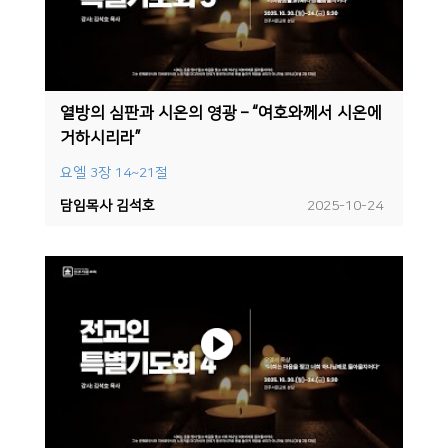
열방의 심판과 시온의 영광 – “여호와께서 시온에
거하시리라”
요엘 3장 14~21절
담임목사 김석호
2025-10-24