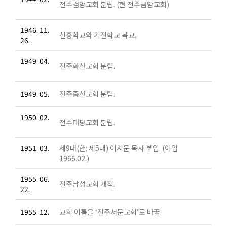
전주검암교회 분립. (현 전주금암교회)
1946. 11.
신흥학교와 기전학교 복교.
26.
1949. 04.
전주화산교회 분립.
1949. 05.
전주중산교회 분립.
1950. 02.
전주태평교회 분립.
1951. 03.
제9대(한: 제5대) 이시문 목사 부임. (이임
1966.02.)
1955. 06.
전주남성교회 개척.
22.
1955. 12.
교회 이름을 ‘전주서문교회’로 바꿈.