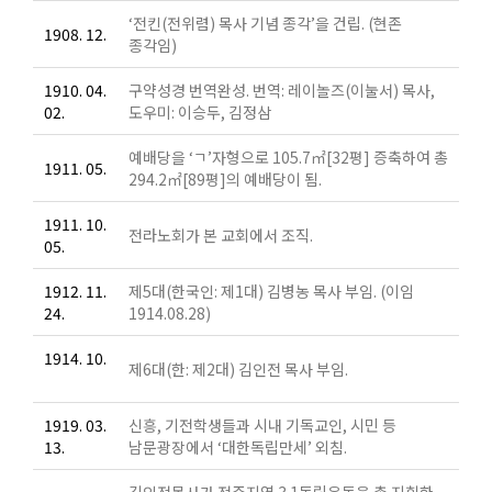
‘전킨(전위렴) 목사 기념 종각’을 건립. (현존
1908. 12.
종각임)
1910. 04.
구약성경 번역완성. 번역: 레이놀즈(이눌서) 목사,
02.
도우미: 이승두, 김정삼
예배당을 ‘ㄱ’자형으로 105.7㎡[32평] 증축하여 총
1911. 05.
294.2㎡[89평]의 예배당이 됨.
1911. 10.
전라노회가 본 교회에서 조직.
05.
1912. 11.
제5대(한국인: 제1대) 김병농 목사 부임. (이임
24.
1914.08.28)
1914. 10.
제6대(한: 제2대) 김인전 목사 부임.
1919. 03.
신흥, 기전학생들과 시내 기독교인, 시민 등
13.
남문광장에서 ‘대한독립만세’ 외침.
김인전목사가 전주지역 3.1독립운동을 총 지휘한