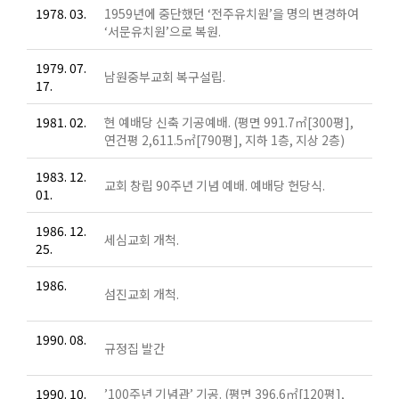
1978. 03.
1959년에 중단했던 ‘전주유치원’을 명의 변경하여
‘서문유치원’으로 복원.
1979. 07.
남원중부교회 복구설립.
17.
1981. 02.
현 예배당 신축 기공예배. (평면 991.7㎡[300평],
연건평 2,611.5㎡[790평], 지하 1층, 지상 2층)
1983. 12.
교회 창립 90주년 기념 예배. 예배당 헌당식.
01.
1986. 12.
세심교회 개척.
25.
1986.
섬진교회 개척.
1990. 08.
규정집 발간
1990. 10.
’100주년 기념관’ 기공. (평면 396.6㎡[120평],