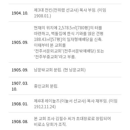
제3대 전킨(전위렴 선교사) 목사 부임. (이임
1904. 10.
1908.01.)
현재의 위치에 2,578.5㎡[780평]의 터를
마련하고, 벽돌집에 한식 기와를 얹은 건평
188.43㎡[57평]의 일자형예배당을 신축.
1905. 09.
이때부터 본 교회를
‘전주서문외교회’(전주서문밖예배당) 또는
‘전주부중교회’라고 부름.
1905. 09.
남문밖교회 분립. (현 남문교회)
1907. 03.
중인교회 분립.
10.
제4대 레이놀즈(이눌서 선교사) 목사 재부임. (이임
1908. 01.
1912.11.24)
본 교회 조사 김필수 씨가 초대장로로 장립되어
1908. 08.
비로소 당회가 조직.