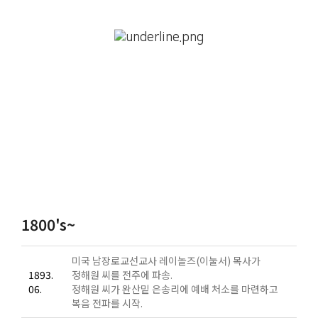
HISTORY
전주서문교회의 연혁
1800’s~2000’s
1800's~
미국 남장로교선교사 레이놀즈(이눌서) 목사가
1893.
정해원 씨를 전주에 파송.
06.
정해원 씨가 완산밑 은송리에 예배 처소를 마련하고
복음 전파를 시작.