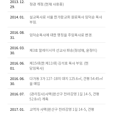
2013. 12.
정관 개정.(현재 사용중)
29.
2014. 01.
설교목사로 서울 한가람교회 원로목사 임덕순 목사
부임.
2016. 08.
임덕순목사에 대한 명칭을 주임목사로 변경.
31.
2016. 03.
제3호 말레이시아 선교사 파송(정성재, 윤정이)
30.
2016. 06.
제15대(한:제11대) 김석호 목사 부임. (현
01.
담임목사)
2016. 06.
다가동 3가 127-18의 대지 125.6㎡, 건평 54.45㎡
30.
을 매입
2016. 07.
(관리집사)사택(완산구 전라감영 1길 14-5, 건평
52.8㎡) 개축
2017. 01.
교역자 사택(완산구 전라감영 1길 14-5, 건평