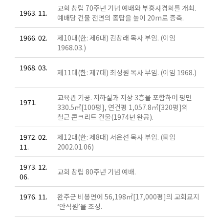
교회 창립 70주년 기념 예배와 부흥사경회를 개최.
1963. 11.
예배당 건물 전면의 종탑을 높이 20m로 증축.
1966. 02.
제10대(한: 제6대) 김창래 목사 부임. (이임
1968.03.)
1968. 03.
제11대(한: 제7대) 최성원 목사 부임. (이임 1968.)
교육관 기공. 지하실과 지상 3층을 포함하여 평면
1971.
330.5㎡[100평], 연건평 1,057.8㎡[320평]의
철근 콘크리트 건물(1974년 완공).
1972. 02.
제12대(한: 제8대) 서은선 목사 부임. (퇴임
11.
2002.01.06)
1973. 12.
교회 창립 80주년 기념 예배.
06.
1976. 11.
완주군 비봉면에 56,198㎡[17,000평]의 교회묘지
‘안식원’을 조성.